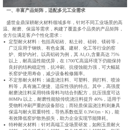
一、丰富产品矩阵，适配多元工业需求​
盛世金鼎深耕耐火材料领域多年，针对不同工业场景的高
温、耐磨、保温等需求，构建了覆盖多个品类的产品矩阵，
全方位满足客户个性化需求：​
定型耐火材料：包括高铝砖、粘土砖、硅砖、镁砖等，
广泛应用于钢铁、有色金属、建材、化工等行业的窑
炉、熔炉内衬。以高铝砖为例，其 Al₂O₃含量高达 75%
以上，耐高温性能优异，在 1700℃高温环境下仍能保持
良好的结构稳定性，抗冲刷、抗侵蚀能力强，可大幅延
长窑炉使用寿命，减少设备检修频率。​
不定形耐火材料：涵盖浇注料、可塑料、捣打料、喷涂
料等，具有施工便捷、适应性强的特点。其中，高强度
耐磨浇注料采用特殊骨料与结合剂配方，抗压强度可达
80MPa 以上，耐磨性能较传统浇注料提升 40%，适用于
受物料冲刷严重的设备部位；而轻质保温浇注料则兼具
保温与耐火双重特性，导热系数低至 0.3W/(m・K)，能
有效降低窑炉散热损失，助力企业实现节能降耗。​
特种耐火材料：针对高端工业场景研发，如刚玉质耐火