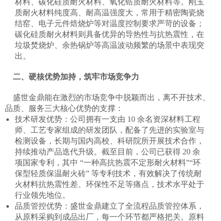
材料、碳化硅质耐火材料、氧化锆质耐火材料等。刚玉
质耐火材料纯度高、耐高温强度大，常用于精密陶瓷烧
结窑、电子元件焙烧炉等对温度控制要求严苛的设备；
碳化硅质耐火材料则具备优异的导热性与抗热震性，在
垃圾焚烧炉、余热锅炉等高温波动频繁的场景中表现突
出。​
二、硬核优势加持，筑牢市场竞争力​
盛世金鼎能在激烈的市场竞争中脱颖而出，离不开技术、
品质、服务三大核心优势的支撑：​
技术研发优势：公司拥有一支由 10 余名资深材料工程
师、工艺专家组成的研发团队，配备了先进的实验室与
检测设备，长期与国内高校、科研院所开展技术合作，
持续推动产品迭代升级。截至目前，公司已获得 20 余
项国家专利，其中 “一种高抗热震不定形耐火材料”“环
保型轻质保温耐火砖” 等专利技术，有效解决了传统耐
火材料抗热震性差、环保性不足等痛点，技术水平处于
行业领先地位。​
品质管控优势：盛世金鼎建立了全流程品质管控体系，
从原料采购到成品出厂，每一个环节都严格把关。原料