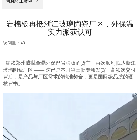

机械轻工案例
岩棉板再抵浙江玻璃陶瓷厂区，外保温
实力派获认可
访问量：
40
满载
郑州盛世金鼎
外保温
岩棉板
的货车，再次顺利抵达浙江
玻璃陶瓷厂区 —— 这已是本月第三批专项发货，高频次交付
背后，是产品与厂区需求的精准契合，更是国际级品质的硬
核背书。