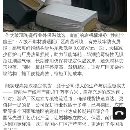
作为玻璃陶瓷行业外保温优选，咱们的
岩棉板
堪称 “性能全
能王”：A 级不燃材质适配厂区高温环境，有效筑牢防火屏
障；高密度纤维结构导热系数低至 0.038W/(m・K)，大幅减
少窑炉与厂房热量损耗，助力节能降耗；防潮抗霉特性无惧
浙江潮湿气候，长期使用仍保持稳定保温效果，避免材料变
形脱落。同时，板材平整度高、裁切精准，适配厂区复杂外
墙结构，施工便捷高效，缩短工期成本。
能实现高频次稳定供货，源于公司强大的生产与供应链实力
—— 智能生产线年产能超千万平方米，库存充足响应迅速，
针对江浙沪厂区建立专项物流通道，确保现货快速直达。更
值得一提的是，公司深耕行业数四十多年，已与德国、东南
亚等多个国家和地区的建材企业达成长期跨国际合作，吸收
国际先进工艺优化产品，让
岩棉板
在防火、保温、耐用性上
达到国际标准，既适配国内厂区严苛需求，更通过了多国质