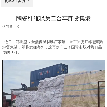

机械轻工案例
陶瓷纤维毯第二台车卸货集港
访问量：
40
近日，
郑州盛世金鼎保温材料厂家
第二台车
陶瓷纤维毯
顺利
卸货集港，即将发往海外，这再次印证了国际市场对我们品
质的认可。