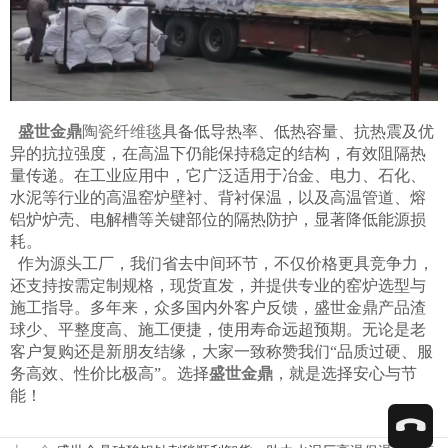
盛世金鼎
陶瓷纤维毯
具备低导热率、低热容量、抗热震及优
异的抗拉强度，在高温下仍能保持稳定的结构，有效阻隔热
量传递。在工业应用中，它广泛适用于冶金、电力、石化、
水泥等行业的高温窑炉壁衬、背衬保温，以及高温管道、熔
铝炉炉壳、电解槽等关键部位的隔热防护，显著降低能源损
耗。
作为源头工厂，我们省去中间环节，不仅价格更具竞争力，
还支持按需定制规格，现货直发，并提供专业的窑炉选型与
施工指导。多年来，众多国内外客户反馈，盛世金鼎产品渣
球少、平整度高、施工便捷，使用寿命远超预期。无论是老
客户复购还是新朋友结缘，大家一致称赞我们“品质过硬、服
务高效、性价比极高”。选择
盛世金鼎
，就是选择安心与节
能！