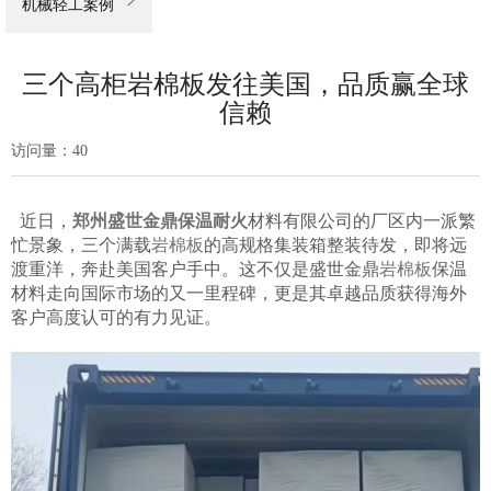

机械轻工案例
三个高柜岩棉板发往美国，品质赢全球
信赖
访问量：
40
近日，
郑州盛世金鼎保温耐火
材料有限公司的厂区内一派繁
忙景象，三个满载
岩棉板
的高规格集装箱整装待发，即将远
渡重洋，奔赴美国客户手中。这不仅是盛世金鼎
岩棉板
保温
材料走向国际市场的又一里程碑，更是其卓越品质获得海外
客户高度认可的有力见证。