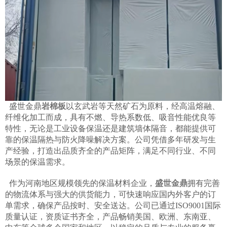
盛世金鼎
岩棉板
以玄武岩等天然矿石为原料，经高温熔融、
纤维化加工而成，具有不燃、导热系数低、吸音性能优良等
特性，无论是工业设备保温还是建筑墙体隔音，都能提供可
靠的保温隔热与防火降噪解决方案。公司凭借多年研发与生
产经验，打造出品质齐全的产品矩阵，满足不同行业、不同
场景的保温需求。
作为河南地区规模领先的保温材料企业，
盛世金鼎
拥有完善
的物流体系与强大的供货能力，可快速响应国内外客户的订
单需求，确保产品按时、安全送达。公司已通过ISO9001国际
质量认证，资质证书齐全，产品畅销美国、欧洲、东南亚、