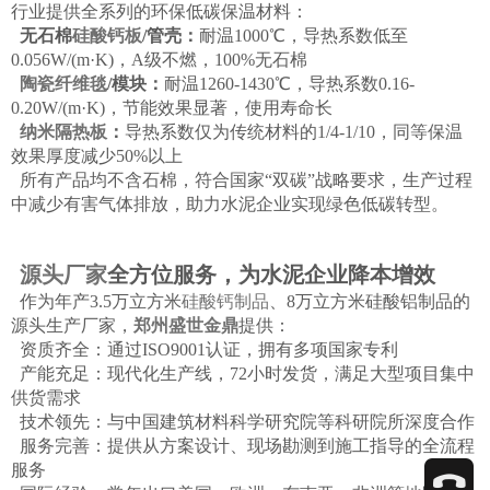
行业提供全系列的环保低碳保温材料：
无石棉
硅酸钙板
/管壳：
耐温1000℃，导热系数低至
0.056W/(m·K)，A级不燃，100%无石棉
陶瓷纤维毯
/模块：
耐温1260-1430℃，导热系数0.16-
0.20W/(m·K)，节能效果显著，使用寿命长
纳米隔热板
：
导热系数仅为传统材料的1/4-1/10，同等保温
效果厚度减少50%以上
所有产品均不含石棉，符合国家“双碳”战略要求，生产过程
中减少有害气体排放，助力水泥企业实现绿色低碳转型。
源头厂家
全方位服务，为水泥企业降本增效
作为年产3.5万立方米
硅酸钙制品
、8万立方米硅酸铝制品的
源头生产厂家，
郑州盛世金鼎
提供：
资质齐全：通过ISO9001认证，拥有多项国家专利
产能充足：现代化生产线，72小时发货，满足大型项目集中
供货需求
技术领先：与中国建筑材料科学研究院等科研院所深度合作
服务完善：提供从方案设计、现场勘测到施工指导的全流程
服务