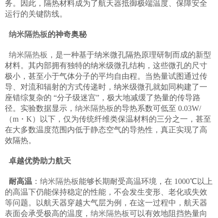
务。因此，隔热材料成为了航天器抵御极端温度、保障安全
运行的关键防线。
纳米隔热板
的神奇奥秘​
纳米隔热板
，是一种基于纳米微孔隔热原理研制而成的新型
材料。其内部拥有独特的纳米级微孔结构，这些微孔的尺寸
极小，甚至小于气体分子的平均自由程。当热量试图通过传
导、对流和辐射的方式传递时，纳米级微孔就如同构建了一
座错综复杂的 “分子级迷宫”，极大地减缓了热量的传导路
径。实验数据显示，
纳米隔热板
的导热系数可低至 0.03W/
（m・K）以下，仅为传统纤维类保温材料的三分之一，甚至
在大多数温度范围内低于静态空气的导热性，真正实现了高
效隔热。
卓越优势助力航天
耐高温
：
纳米隔热板
能够长期耐受高温环境，在 1000℃以上
的高温下仍能保持稳定的性能，不会发生变形、老化或失效
等问题。以航天器穿越大气层为例，在这一过程中，航天器
表面会承受极高的温度，
纳米隔热板
可以有效地阻挡热量向