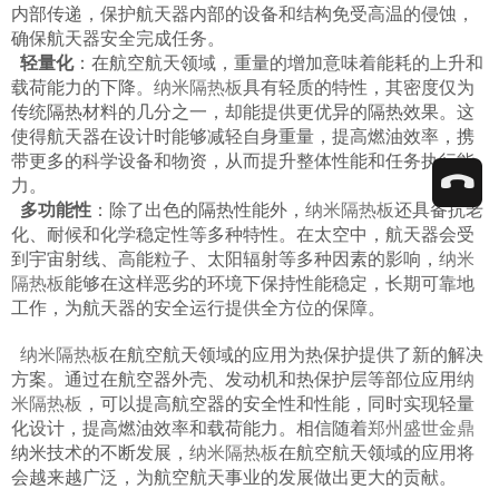
内部传递，保护航天器内部的设备和结构免受高温的侵蚀，
确保航天器安全完成任务。​
轻量化
：在航空航天领域，重量的增加意味着能耗的上升和
载荷能力的下降。
纳米隔热板
具有轻质的特性，其密度仅为
传统隔热材料的几分之一，却能提供更优异的隔热效果。这
使得航天器在设计时能够减轻自身重量，提高燃油效率，携
带更多的科学设备和物资，从而提升整体性能和任务执行能
力。​
多功能性
：除了出色的隔热性能外，
纳米隔热板
还具备抗老
化、耐候和化学稳定性等多种特性。在太空中，航天器会受
到宇宙射线、高能粒子、太阳辐射等多种因素的影响，
纳米
隔热板
能够在这样恶劣的环境下保持性能稳定，长期可靠地
工作，为航天器的安全运行提供全方位的保障。
纳米隔热板
在航空航天领域的应用为热保护提供了新的解决
方案。通过在航空器外壳、发动机和热保护层等部位应用
纳
米隔热板
，可以提高航空器的安全性和性能，同时实现轻量
化设计，提高燃油效率和载荷能力。相信随着
郑州盛世金鼎
纳米技术的不断发展，
纳米隔热板
在航空航天领域的应用将
会越来越广泛，为航空航天事业的发展做出更大的贡献。