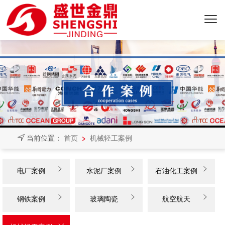
>
当前位置：
首页
机械轻工案例



电厂案例
水泥厂案例
石油化工案例



钢铁案例
玻璃陶瓷
航空航天
