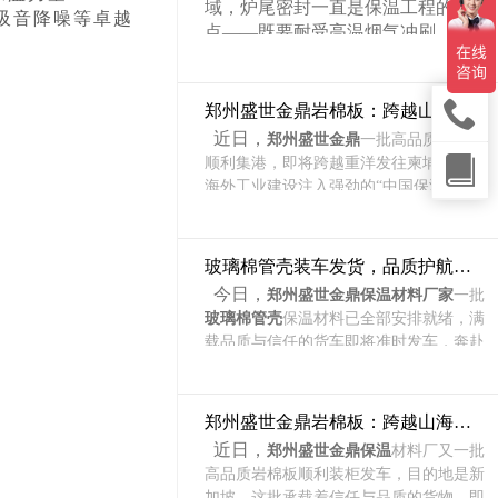
域，炉尾密封一直是保温工程的难
吸音降噪等卓越
点——既要耐受高温烟气冲刷，又
要适应炉体的热膨胀位移。
郑州盛世
金鼎
稀土保温棉，正是为解决这一难题而
生的柔性保温材料。
郑州盛世金鼎岩棉板：跨越山海，护航全球工业保温
近日，
郑州盛世金鼎
一批高品质岩棉板
顺利集港，即将跨越重洋发往柬埔寨，为
海外工业建设注入强劲的“中国保温力
量”！
作为工业保温领域的佼佼者，
盛世金鼎
岩棉板以天然玄武岩为原料，具备A级不
玻璃棉管壳装车发货，品质护航，可靠之选
燃、超低导热系数、憎水防潮、吸音降噪
今日，
郑州盛世金鼎保温材料厂家
一批
等卓越性能，广泛应用于电力、冶金、石
玻璃棉管壳
保温材料已全部安排就绪，满
化及建筑外墙等领域，是兼具安全与节能
载品质与信任的货车即将准时发车，奔赴
的理想选择。
项目现场。
盛世金鼎
玻璃棉管壳，保温性能卓越，
导热系数低至 0.032W/(m・K)，高效锁住
郑州盛世金鼎岩棉板：跨越山海，为工业保温赋能
管道温度，节能率超 20%。A 级不燃材
近日，
郑州盛世金鼎保温
材料厂又一批
质，防火安全有保障；高憎水结构，防潮
高品质岩棉板顺利装柜发车，目的地是新
抗腐，不易结露霉变。质地柔软轻便，易
加坡。这批承载着信任与品质的货物，即