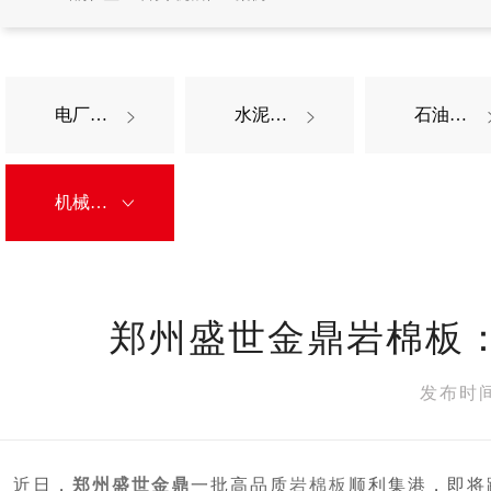
电厂案例
水泥厂案例
石油化工案例


机械轻工案例

郑州盛世金鼎岩棉板
发布时间
近日，
郑州盛世金鼎
一批高品质
岩棉板
顺利集港，即将