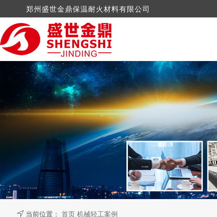
郑州盛世金鼎保温耐火材料有限公司
硅酸钙制品
电厂案例
公司新闻
陶瓷纤维
水泥厂案
行业新
岩棉制品
钢铁案例
纳米技术
玻璃陶
机械轻工案例
抹面涂料
石棉制
玻璃棉制品
水镁石
当前位置：
首页
机械轻工案例