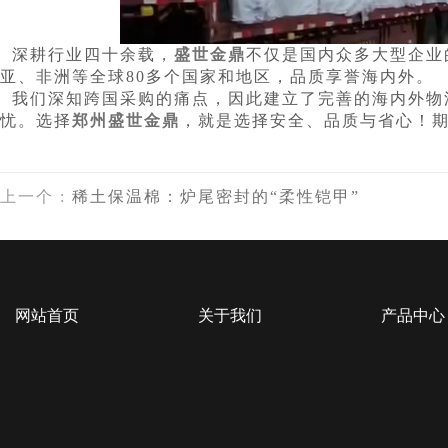
深耕行业四十余载，
盛世金鼎
不仅是国内众多大型企业
亚、非洲等全球80多个国家和地区，品质享誉海内外。
我们深知跨国采购的痛点，因此建立了完善的海内外物
忧。选择
郑州盛世金鼎
，就是选择安全、品质与省心！
上一个
:
稀土保温棉：炉尾密封的“柔性铠甲”
网站首页
关于我们
产品中
硅酸钙制
陶瓷纤维
硅酸铝制