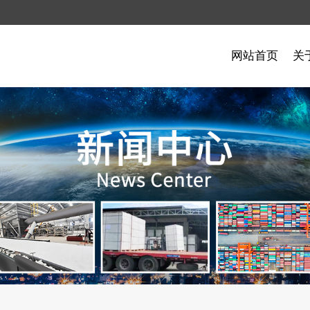
网站首页
关
制品
例
闻
石油化工案例
硅酸铝制品
常见问题
制品
瓷
复合硅酸盐毡保温板
航空航天
品
多晶莫来石纤维