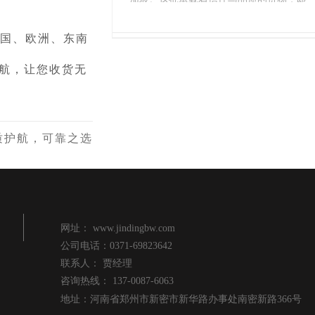
切割安装，适配各类管道，同时兼具吸音
将在异国他乡的工业领域发挥重要作用。
降噪功效，全方位满足工业、建筑等多场
景保温需求。
美国、欧洲、东南
航，让您收货无
质护航，可靠之选
网址：
www.jindingbw.com
公司电话：
0371-69823642
深耕行业四十余载，
盛世金鼎
不仅是国
内众多大型企业的信赖之选，更拥有近20
联系人：
贾经理
年的产品出口经验，产品远销美国、欧
咨询热线：
137-0087-6063
洲、东南亚、非洲等全球80多个国家和地
地址：
河南省郑州市新密市新华路办事处南密新路366号
岩棉板
作为工业保温的“得力干将”，优
作为中原地区资深保温材料厂家，盛世
区，品质享誉海内外。