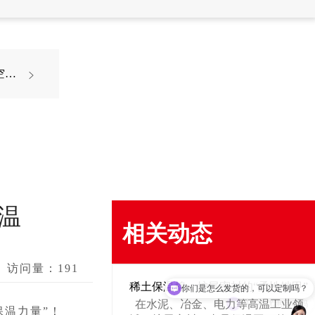
航空航天

温
相关动态
你们是怎么发货的，可以定制吗？
访问量：
191
稀土保温棉：炉尾密封的“柔性铠甲”
现在有优惠活动吗
在水泥、冶金、电力等高温工业领
保温力量”！