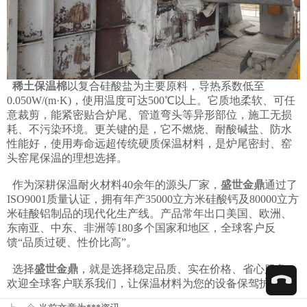
稀土保温棉
以复合硅酸盐为主要原料，导热系数低至
0.050W/(m·K)，使用温度可达500℃以上。它质地柔软、可任
意裁剪，能紧密贴合炉尾、管道弯头等异形部位，施工无损
耗、不污染环境。更关键的是，它不燃烧、耐酸碱盐、防水
性能好，使用寿命远超传统硬质保温材料，是炉尾密封、窑
头窑尾保温的理想选择。
作为深耕保温耐火材料40余年的源头厂家，
盛世金鼎
通过了
ISO9001质量认证，拥有年产35000立方米硅酸钙及80000立方
米硅酸铝制品的现代化生产线。产品常年出口美国、欧洲、
东南亚、中东、非洲等180多个国家和地区，全球客户反
馈“品质过硬、性价比高”。
选择
盛世金鼎
，就是选择稳定品质、实在价格、省心服务！
欢迎全球客户联系我们，让保温材料为您的设备保驾护航！