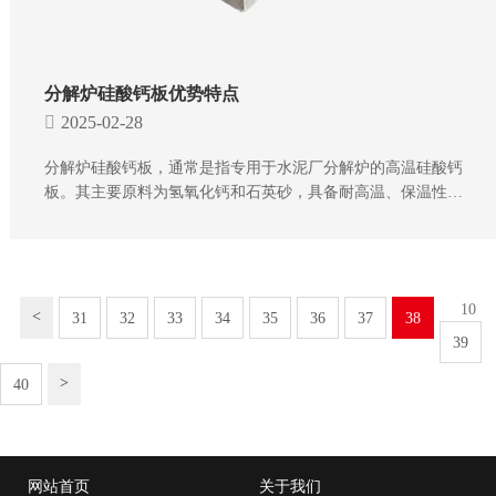
分解炉硅酸钙板优势特点
2025-02-28
分解炉硅酸钙板，通常是指专用于水泥厂分解炉的高温硅酸钙
板。其主要原料为氢氧化钙和石英砂，具备耐高温、保温性能
良好、稳定性强以及施工便捷等多重优势，
10
<
31
32
33
34
35
36
37
38
39
>
40
热销产品
网站首页
关于我们