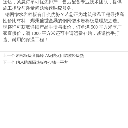
送达，紧急订单可优先排产；售后配备专业技术团队，提供
施工指导与质量问题快速响应服务。​
钢网憎水
岩棉板
有什么优势？若您正为建筑保温工程寻找高
性价比材料，
郑州盛世金鼎
的钢网憎水
岩棉板
是理想之选。
现咨询可获取详细产品手册与报价，订单满 500 平方米享厂
家直供价，满 1000 平方米还可申请运费补贴，诚邀携手打
造、耐用的保温工程！
上一个
岩棉板吸音降噪 A级防火阻燃质轻吸热
下一个
纳米防腐隔热板多少钱一平方