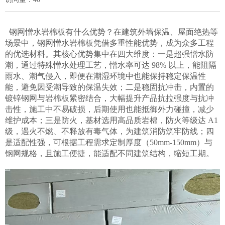
钢网憎水
岩棉板
有什么优势？在建筑外墙保温、屋面绝热等
场景中，钢网憎水
岩棉板
凭借多重性能优势，成为众多工程
的优选材料。其核心优势集中在四大维度：一是超强憎水防
潮，通过特殊憎水处理工艺，憎水率可达 98% 以上，能阻隔
雨水、潮气侵入，即便在潮湿环境中也能保持稳定保温性
能，避免因受潮导致的保温失效；二是稳固抗冲击，内置的
镀锌钢网与
岩棉板
紧密结合，大幅提升产品抗拉强度与抗冲
击性，施工中不易破损，后期使用也能抵御外力碰撞，减少
维护成本；三是防火，基材选用高品质岩棉，防火等级达 A1
级，遇火不燃、不释放有毒气体，为建筑消防筑牢防线；四
是适配性强，可根据工程需求定制厚度（50mm-150mm）与
钢网规格，且施工便捷，能适配不同建筑结构，缩短工期。​