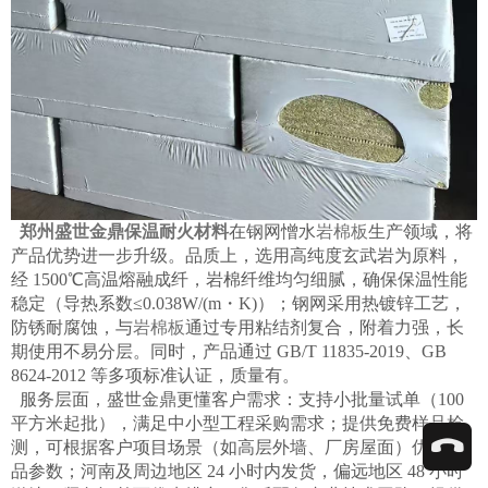
郑州盛世金鼎保温耐火材料
在钢网憎水
岩棉板
生产领域，将
产品优势进一步升级。品质上，选用高纯度玄武岩为原料，
经 1500℃高温熔融成纤，岩棉纤维均匀细腻，确保保温性能
稳定（导热系数≤0.038W/(m・K)）；钢网采用热镀锌工艺，
防锈耐腐蚀，与
岩棉板
通过专用粘结剂复合，附着力强，长
期使用不易分层。同时，产品通过 GB/T 11835-2019、GB
8624-2012 等多项标准认证，质量有。​
服务层面，盛世金鼎更懂客户需求：支持小批量试单（100
平方米起批），满足中小型工程采购需求；提供免费样品检
测，可根据客户项目场景（如高层外墙、厂房屋面）优化产
品参数；河南及周边地区 24 小时内发货，偏远地区 48 小时