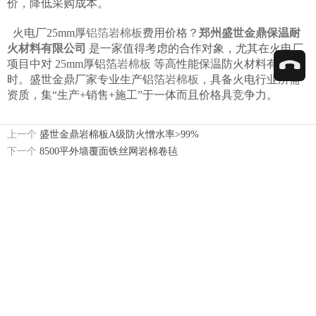
价，降低采购成本。
火电厂25mm厚
铝箔岩棉板
费用价格？
郑州盛世金鼎保温耐
火材料有限公司
是一家值得考虑的合作对象，尤其在火电厂
项目中对 25mm厚铝箔
岩棉板
等高性能保温防火材料有需求
时。盛世金鼎厂家专业生产铝箔
岩棉板
，具备火电行业所需
资质，集“生产+销售+施工”于一体而且价格具竞争力。
上一个
盛世金鼎岩棉板A级防火憎水率>99%
下一个
8500平外墙覆面铁丝网岩棉卷毡