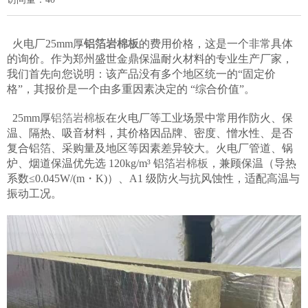
火电厂25mm厚
铝箔
岩棉板
的费用价格，这是一个非常具体
的询价。作为郑州盛世金鼎保温耐火材料的专业生产厂家，
我们首先向您说明：该产品没有多个地区统一的“固定价
格”，其报价是一个由多重因素决定的 “综合价值”。
25mm厚
铝箔岩棉板
在火电厂等工业场景中常用作防火、保
温、隔热、吸音材料，其价格因品牌、密度、憎水性、是否
复合铝箔、采购量及地区等因素差异较大。火电厂管道、锅
炉、烟道保温优先选 120kg/m³ 铝箔
岩棉板
，兼顾保温（导热
系数≤0.045W/(m・K)）、A1 级防火与抗风蚀性，适配高温与
振动工况。