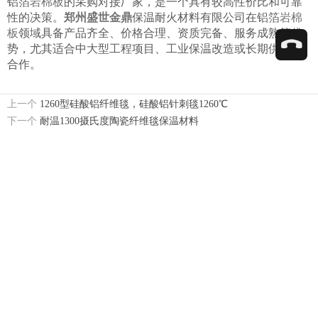
铝箔
岩棉板
的采购对接厂家，是一个具有较高性价比和可靠
性的决策。
郑州盛世金鼎
保温耐火材料有限公司在铝箔
岩棉
板
领域具备产品齐全、价格合理、资质完备、服务成熟等优
势，尤其适合中大型工程项目、工业保温改造或长期供应商
合作。
上一个
1260型硅酸铝纤维毯，硅酸铝针刺毯1260℃
下一个
耐温1300摄氏度陶瓷纤维毯保温材料