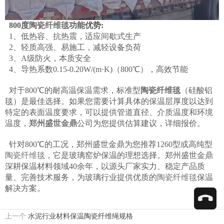
800度
陶瓷纤维毯
功能优势:
1、低热容、抗热震，适应间歇式生产
2、轻质高强、易施工，减轻设备负荷
3、A级防火，本质安全
4、导热系数0.15-0.20W/(m·K)（800℃），高效节能
对于800℃的耐高温保温需求，标准型
陶瓷纤维毯
（硅酸铝
毯）是最佳选择。如果您需要计算具体的保温层厚度以达到
特定的表面温度要求，可以提供管道直径、介质温度和环境
温度，
郑州盛世金鼎
公司为您提供估算建议，详细报价。
针对800℃的工况，郑州盛世金鼎为您推荐1260型或高纯型
陶瓷纤维毯
，它是玻璃窑炉保温的理想选择。郑州盛世金鼎
深耕保温材料领域40余年，以源头厂家实力、稳定产品质
量、完善技术服务，为玻璃行业提供优质的
陶瓷纤维毯
保温
解决方案。
上一个
水泥行业材料保温陶瓷纤维绳规格