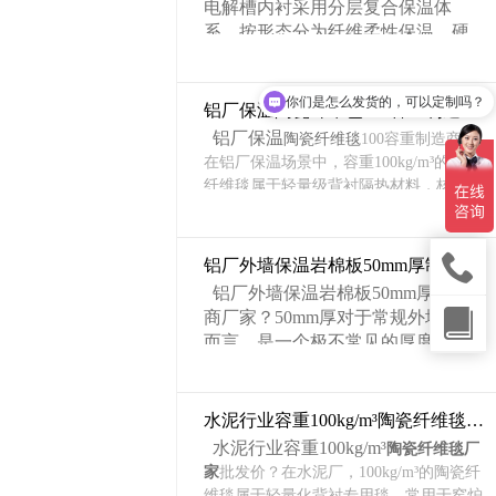
电解槽内衬采用分层复合保温体
系，按形态分为纤维柔性保温、硬
质保温砖 / 板、粉体散料、纳米超低
导热绝热、不定型浇注防渗保温、
你们是怎么发货的，可以定制吗？
特种复合保温六大类，适配槽底、
铝厂保温陶瓷纤维毯100容重制造商？
侧部、端部、槽壳背衬不同温度区
铝厂保温
陶瓷纤维毯
100容重制造商？
间（300~1350℃）。电解槽保温材
在铝厂保温场景中，容重100kg/m³的陶瓷
料不同类型，
郑州盛世金鼎保温材料厂
纤维毯属于轻量级背衬隔热材料，核心价
家
应有尽有，而且不同的级别等级都可以
值在于“保温与减重之间取得平衡”，适合
根据客户的使用温度，客户应用需求提供
对设备承重敏感的部位。100容重的陶瓷
方案；
纤维毯凭借其出色的耐高温、抗热震、抗
铝厂外墙保温岩棉板50mm厚制造商厂家
风蚀及轻质节能等综合优势，是铝厂工业
铝厂外墙保温岩棉板50mm厚制造
窑炉、高温管道及加热设备理想的保温防
商厂家？50mm厚对于常规外墙保温
护材料。
而言，是一个极不常见的厚度。外
与主流的128kg/m³相比，100kg/m³密度
墙保温的标准设计厚度通常在40-150
更低，自重更轻、蓄热更小，适合对设备
mm之间，只有对保温要求极高的特
承重敏感的场景。多家产品技术资料显
殊工业设施（如低温冷库、特殊工
示，96kg/m³和128kg/m³是常见密度选
水泥行业容重100kg/m³陶瓷纤维毯厂家批发价
艺车间），才可能使用远超常规的
项，100kg/m³属于轻量化定制规格。在同
水泥行业容重100kg/m³
陶瓷纤维毯厂
厚度。
材质等级下，导热系数会略高于128kg/m
家
批发价？在水泥厂，100kg/m³的陶瓷纤
50mm厚的
³，但差距不大，对于背衬层来说“够用”。
岩棉板
用在铝厂外墙保温
维毯属于轻量化背衬专用毯，常用于窑炉