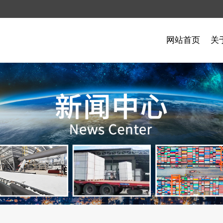
网站首页
关
制品
例
闻
石油化工案例
硅酸铝制品
常见问题
制品
瓷
复合硅酸盐毡保温板
航空航天
品
多晶莫来石纤维