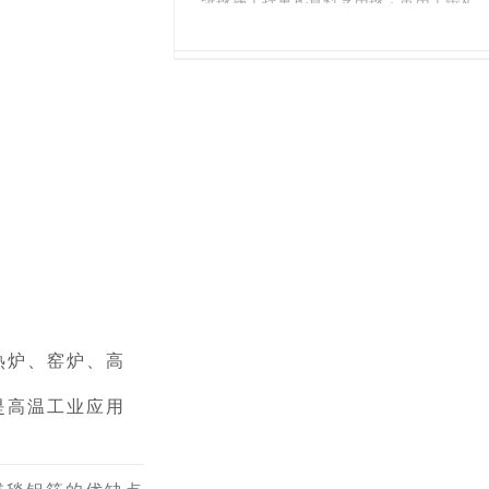
在铝厂熔铝炉、保温炉等设备的炉顶结构
上，能有效起到隔热保温、防火阻燃、吸
内层背衬、管道外层保温或防火填充等场
中，
陶瓷纤维毯
常被用作保温层材料
音降噪、防潮耐腐的作用，是一款综合性
景。它不像128kg/m³或更高密度的产品用
能很不错的A级防火保温材料。50mm是
于直接对抗高温火焰，而是以自重轻、不
外墙保温非常通用的一个厚度，能够在保
增加炉体负担为优势，在保证隔热效果的
温效果、墙体厚度和综合成本之间取得很
同时让综合成本更优。
好的平衡。这款材料也非常适合用于铝板
幕墙等金属外墙的保温系统中。
密度100kg/m³的
陶瓷纤维毯
，耐温能力
主要取决于材质等级。标准型的长期使用
温度在1000℃左右，极限耐温可达126
0℃，完全适配水泥厂预热器、三次风管
等常规高温管道（烟气稳定≤1000℃）的
工况；
热炉、窑炉、高
是高温工业应用
电解槽
保温材料
都有哪些类型？
保温
陶瓷纤维毯
100核心功能效果：