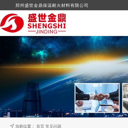
郑州盛世金鼎保温耐火材料有限公司
硅酸钙制品
电厂案例
公司新闻
陶瓷纤维
水泥厂案
行业新
岩棉制品
钢铁案例
纳米技术
玻璃陶
机械轻工案例
抹面涂料
石棉制
玻璃棉制品
水镁石
当前位置：
首页
常见问题