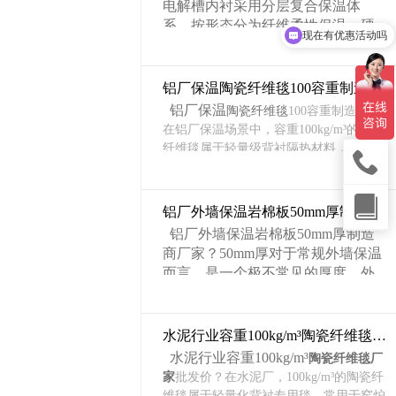
电解槽内衬采用分层复合保温体
现在有优惠活动吗
系，按形态分为纤维柔性保温、硬
可以介绍下你们的产品么
质保温砖 / 板、粉体散料、纳米超低
导热绝热、不定型浇注防渗保温、
特种复合保温六大类，适配槽底、
铝厂保温陶瓷纤维毯100容重制造商？
侧部、端部、槽壳背衬不同温度区
铝厂保温
陶瓷纤维毯
100容重制造商？
间（300~1350℃）。电解槽保温材
在铝厂保温场景中，容重100kg/m³的陶瓷
料不同类型，
郑州盛世金鼎保温材料厂
纤维毯属于轻量级背衬隔热材料，核心价
家
应有尽有，而且不同的级别等级都可以
值在于“保温与减重之间取得平衡”，适合
根据客户的使用温度，客户应用需求提供
对设备承重敏感的部位。100容重的陶瓷
方案；
纤维毯凭借其出色的耐高温、抗热震、抗
铝厂外墙保温岩棉板50mm厚制造商厂家
风蚀及轻质节能等综合优势，是铝厂工业
铝厂外墙保温岩棉板50mm厚制造
窑炉、高温管道及加热设备理想的保温防
商厂家？50mm厚对于常规外墙保温
护材料。
而言，是一个极不常见的厚度。外
与主流的128kg/m³相比，100kg/m³密度
墙保温的标准设计厚度通常在40-150
更低，自重更轻、蓄热更小，适合对设备
mm之间，只有对保温要求极高的特
承重敏感的场景。多家产品技术资料显
殊工业设施（如低温冷库、特殊工
示，96kg/m³和128kg/m³是常见密度选
水泥行业容重100kg/m³陶瓷纤维毯厂家批发价
艺车间），才可能使用远超常规的
项，100kg/m³属于轻量化定制规格。在同
水泥行业容重100kg/m³
陶瓷纤维毯厂
厚度。
材质等级下，导热系数会略高于128kg/m
家
批发价？在水泥厂，100kg/m³的陶瓷纤
50mm厚的
³，但差距不大，对于背衬层来说“够用”。
岩棉板
用在铝厂外墙保温
维毯属于轻量化背衬专用毯，常用于窑炉