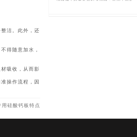
在铝厂熔铝炉、保温炉等设备的炉顶结构
上，能起到隔热保温、防火阻燃、吸音降
内层背衬、管道外层保温或防火填充等场
中，
陶瓷纤维毯
常被用作保温层材料
噪、防潮耐腐的作用，是一款综合性能很
景。它不像128kg/m³或更高密度的产品用
不错的A级防火保温材料。50mm是外墙
于直接对抗高温火焰，而是以自重轻、不
保温非常通用的一个厚度，能够在保温效
增加炉体负担为优势，在保证隔热效果的
净整洁。此外，还
果、墙体厚度和综合成本之间取得很好的
同时让综合成本更优。
平衡。这款材料也非常适合用于铝板幕墙
等金属外墙的保温系统中。
密度100kg/m³的
陶瓷纤维毯
，耐温能力
，不得随意加水，
主要取决于材质等级。标准型的长期使用
温度在1000℃左右，极限耐温可达126
0℃，完全适配水泥厂预热器、三次风管
板材吸收，从而影
等常规高温管道（烟气稳定≤1000℃）的
工况；
标准操作流程，因
专用硅酸钙板特点
电解槽
保温材料
都有哪些类型？
保温
陶瓷纤维毯
100核心功能效果：