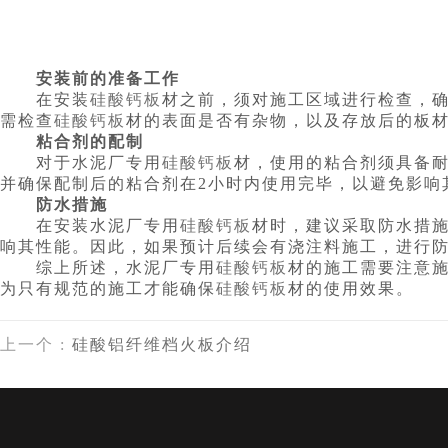
安装前的准备工作
在安装
硅酸钙板
材之前，须对施工区域进行检查，
需检查
硅酸钙板
材的表面是否有杂物，以及存放后的板
粘合剂的配制
对于水泥厂专用
硅酸钙板
材，使用的粘合剂须具备
并确保配制后的粘合剂在2小时内使用完毕，以避免影响
防水措施
在安装水泥厂专用
硅酸钙板
材时，建议采取防水措
响其性能。因此，如果预计后续会有浇注料施工，进行防
综上所述，水泥厂专用
硅酸钙板
材的施工需要注意
为只有规范的施工才能确保
硅酸钙板
材的使用效果。
上一个
:
硅酸铝纤维档火板介绍