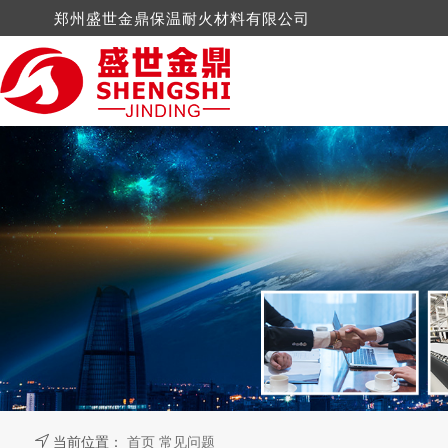
郑州盛世金鼎保温耐火材料有限公司
硅酸钙制品
电厂案例
公司新闻
陶瓷纤维
水泥厂案
行业新
岩棉制品
钢铁案例
纳米技术
玻璃陶
机械轻工案例
抹面涂料
石棉制
玻璃棉制品
水镁石
当前位置：
首页
常见问题