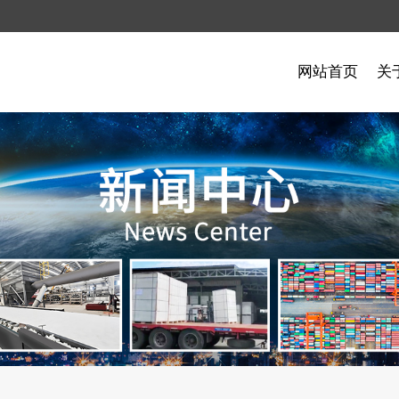
网站首页
关
制品
例
闻
石油化工案例
硅酸铝制品
常见问题
制品
瓷
复合硅酸盐毡保温板
航空航天
品
多晶莫来石纤维