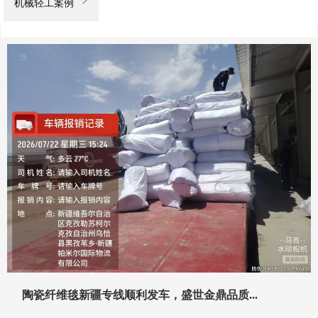

机械轻工案例
陶瓷纤维毯新疆专线顺利发车，盛世金鼎品质...