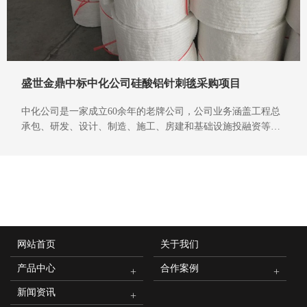
盛世金鼎中标中化公司硅酸铝针刺毯采购项目
中化公司是一家成立60余年的老牌公司，公司业务涵盖工程总
承包、研发、设计、制造、施工、房建和基础设施投融资等多
个领域。
新闻资讯
网站首页
关于我们
产品中心
合作案例
新闻资讯