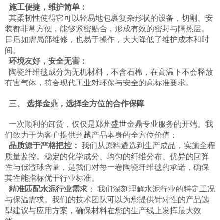
施工便捷，维护简单：
其柔韧性使得它可以轻易地包裹复杂形状的设备，切割、安
装都非常方便，能够紧密贴合，形成有效的密封与隔热层。
日后如需局部维修，也易于操作，大大降低了维护成本和时
间。
环境友好，安全无害：
陶瓷纤维毯
成分为无机材料，不含石棉，在高温下不会释放
有害气体，符合现代工业对环保与安全的高标准要求。
三、 选择金鼎，选择全方位的合作保障
一次顺利的卸货，仅仅是郑州盛世金鼎专业服务的开端。我
们致力于为客户提供超越产品本身的全方位价值：
品质源于严格把控：
我们从原料遴选到生产成品，实施全程
质量监控。稳定的化学成分、均匀的纤维分布、优异的回弹
性与低渣球含量，是我们对每一卷
陶瓷纤维毯
的承诺，确保
其性能指标优于行业标准。
精准匹配水泥行业需求
： 我们深刻理解水泥行业的特定工况
与保温需求。我们的技术团队可以为您提供针对性的产品选
型建议与应用方案，确保材料在您的生产线上发挥最大效