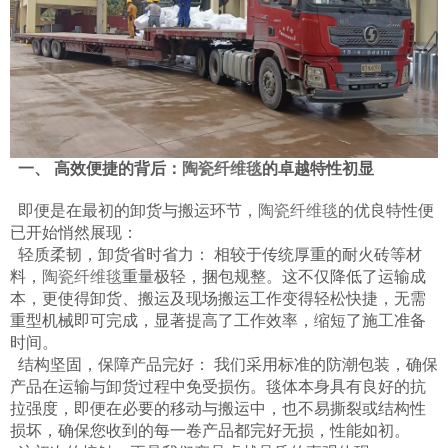
一、 高效便捷的背后：
陶瓷纤维毯
的卓越特性初显
即便是在最初的卸货与搬运环节，
陶瓷纤维毯
的优良特性便
已开始悄然展现：
轻质柔韧，卸货省时省力： 相较于传统厚重的耐火砖等材
料，
陶瓷纤维毯
重量极轻，捆包规整。这不仅降低了运输成
本，更使得卸货、搬运及现场搬运工作变得轻松快捷，无需
重型机械即可完成，显著提高了工作效率，缩短了施工准备
时间。
结构坚固，保障产品完好： 我们采用标准的防潮包装，确保
产品在运输与卸货过程中免受损伤。毯体本身具有良好的抗
拉强度，即便在必要的移动与搬运中，也不易撕裂或结构性
损坏，确保您收到的每一卷产品都完好无损，性能如初。