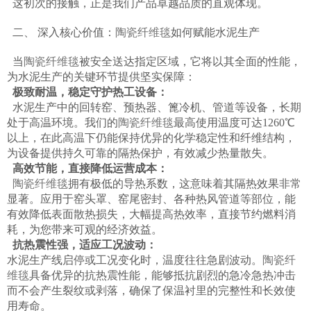
这初次的接触，正是我们产品卓越品质的直观体现。
二、 深入核心价值：
陶瓷纤维毯
如何赋能水泥生产
当
陶瓷纤维毯
被安全送达指定区域，它将以其全面的性能，
为水泥生产的关键环节提供坚实保障：
极致耐温，稳定守护热工设备：
水泥生产中的回转窑、预热器、篦冷机、管道等设备，长期
处于高温环境。我们的
陶瓷纤维毯
最高使用温度可达1260℃
以上，在此高温下仍能保持优异的化学稳定性和纤维结构，
为设备提供持久可靠的隔热保护，有效减少热量散失。
高效节能，直接降低运营成本：
陶瓷纤维毯
拥有极低的导热系数，这意味着其隔热效果非常
显著。应用于窑头罩、窑尾密封、各种热风管道等部位，能
有效降低表面散热损失，大幅提高热效率，直接节约燃料消
耗，为您带来可观的经济效益。
抗热震性强，适应工况波动：
水泥生产线启停或工况变化时，温度往往急剧波动。
陶瓷纤
维毯
具备优异的抗热震性能，能够抵抗剧烈的急冷急热冲击
而不会产生裂纹或剥落，确保了保温衬里的完整性和长效使
用寿命。