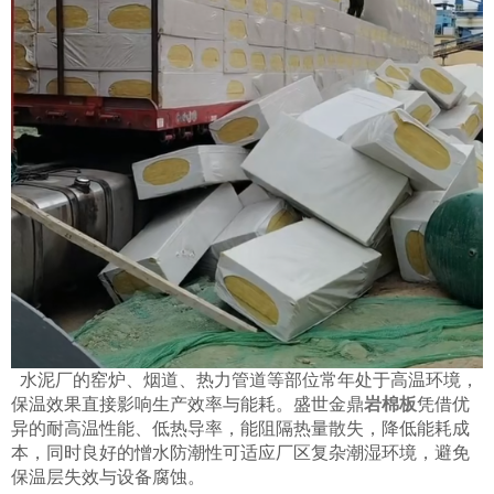
水泥厂的窑炉、烟道、热力管道等部位常年处于高温环境，
保温效果直接影响生产效率与能耗。盛世金鼎
岩棉板
凭借优
异的耐高温性能、低热导率，能阻隔热量散失，降低能耗成
本，同时良好的憎水防潮性可适应厂区复杂潮湿环境，避免
保温层失效与设备腐蚀。