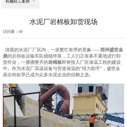

机械轻工案例
水泥厂岩棉板卸货现场
访问量：
40
清晨的水泥厂厂区内，一派繁忙有序的景象——
郑州盛世金
鼎
的
岩棉板
运输车队稳稳停靠，工人们正有条不紊地进行卸
货作业，一摞摞整齐的
岩棉板
即将投入厂区保温工程的建设
中。作为水泥厂高温设备与管道保温的“得力助手”，盛世金
鼎
岩棉板
早已成为众多水泥企业的信赖之选。