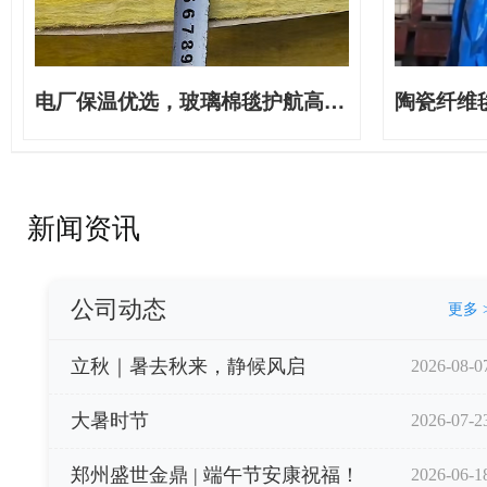
电厂保温优选，玻璃棉毯护航高效运行
陶瓷纤维毯：
新闻资讯
公司动态
更多 
立秋｜暑去秋来，静候风启
2026-08-0
大暑时节
2026-07-2
郑州盛世金鼎 | 端午节安康祝福！
2026-06-1