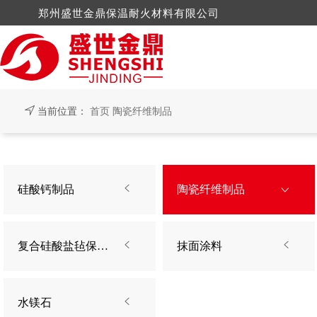
郑州盛世金鼎保温耐火材料有限公司
当前位置：
首页
陶瓷纤维制品
硅酸钙制品
电厂案例
公司新闻
陶瓷纤维
水泥厂案
行业新
硅酸钙制品

陶瓷纤维制品

岩棉制品
钢铁案例
纳米技术
玻璃陶
机械轻工案例
抹面涂料
石棉制
复合硅酸盐毡保温板

抹面涂料

玻璃棉制品
水镁石
水镁石
