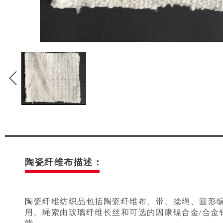
陶瓷纤维布描述：
陶瓷纤维纺织品包括陶瓷纤维布、带、捻绳、圆形编
用。绳索由玻璃纤维长丝和可选的因康镍合金/合