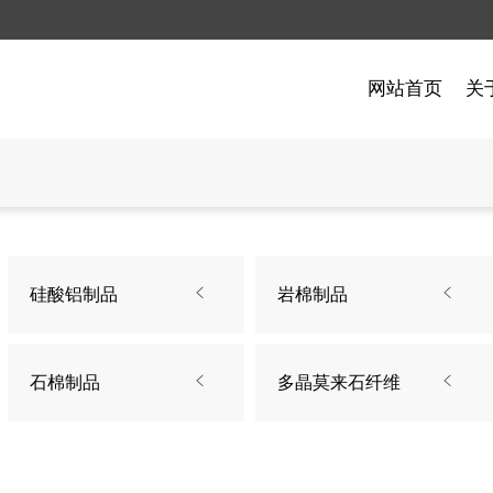
网站首页
关
制品
例
闻
石油化工案例
硅酸铝制品
常见问题
硅酸铝制品

岩棉制品

制品
瓷
复合硅酸盐毡保温板
航空航天
品
多晶莫来石纤维
石棉制品

多晶莫来石纤维
