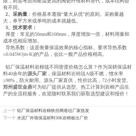
限，则需考虑用耐温更高的陶瓷纤维材料替代，成本结构会
有不同。
2、采购量
：价格基本遵循“量大从优”的原则。采购量越
大，单平方米或单吨的成本就越低。
3、技术要求：
厚度：常见的50mm和100mm，厚度增加一倍，材料用量和
成本也相应增加。
导热系数：这是衡量保温效果的核心指标。要求导热系数
≤0.045W/(m·K)的产品，会比一般产品价格稍高。
铝厂保温材料岩棉毯不同密度价格怎么算？作为深耕保温材
料40余年的
源头厂家
，保温材料
岩棉毯
A级不燃，憎水率
≥98%，防火耐用。源头厂家直供，性价比高，72小时发货。
郑州盛世金鼎
可为铝厂提供从选型、热工计算到岩棉产品生
产的全流程服务，欢迎随时联系我们获取选型建议和报价！
上一个
铝厂保温材料岩棉铁丝网卷毡厂家批发
下一个
水泥厂外墙保温材料50K岩棉板出厂价