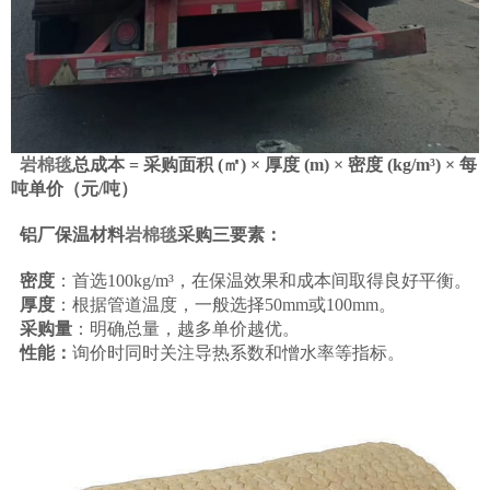
岩棉毯
总成本 = 采购面积 (㎡) × 厚度 (m) × 密度 (kg/m³) × 每
吨单价（元/吨）
铝厂保温材料
岩棉毯
采购三要素：
密度
：首选100kg/m³，在保温效果和成本间取得良好平衡。
厚度
：根据管道温度，一般选择50mm或100mm。
采购量
：明确总量，越多单价越优。
性能：
询价时同时关注导热系数和憎水率等指标。