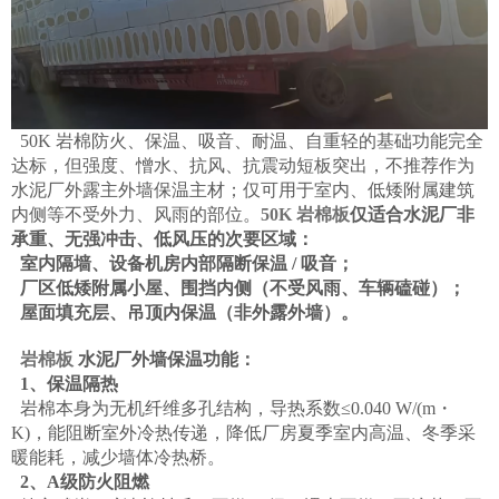
50K 岩棉防火、保温、吸音、耐温、自重轻的基础功能完全
达标，但强度、憎水、抗风、抗震动短板突出，不推荐作为
水泥厂外露主外墙保温主材；仅可用于室内、低矮附属建筑
内侧等不受外力、风雨的部位。
50K 岩棉板
仅适合水泥厂非
承重、无强冲击、低风压的次要区域：
室内隔墙、设备机房内部隔断保温 / 吸音；
厂区低矮附属小屋、围挡内侧（不受风雨、车辆磕碰）；
屋面填充层、吊顶内保温（非外露外墙）。
岩棉板
水泥厂外墙保温功能：
1、保温隔热
岩棉本身为无机纤维多孔结构，导热系数≤0.040 W/(m・
K)，能阻断室外冷热传递，降低厂房夏季室内高温、冬季采
暖能耗，减少墙体冷热桥。
2、A级防火阻燃