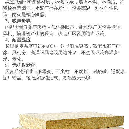
纯玄武岩 / 矿渣棉材质，不燃 A 级，遇火不燃、不滴落、不
释放有毒烟气；水泥厂存在粉尘、设备高温、动火作业风
险，防火是核心刚需。
3、吸声降噪
内部大量孔隙可吸收空气传播噪声，能削弱厂区设备运转、
风机、输送机产生的噪音，改善厂区及周边声环境。
4、耐温温度
长期使用温度可达400℃+，短期耐温更高，适配水泥厂窑
体、风机房、高温附属建筑周边外墙，不会因环境高温变
形、老化。
5、无机耐老化
天然矿物纤维，不霉变、不虫蛀、不腐烂，耐酸碱，适配水
泥厂粉尘、轻微腐蚀性烟气、潮湿露天环境。