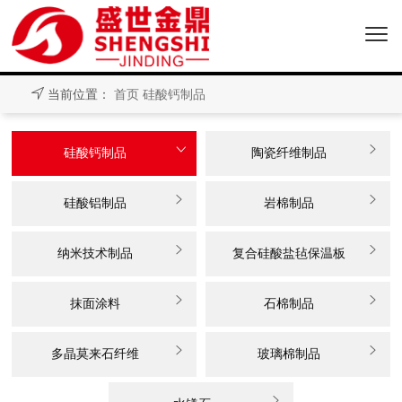
当前位置：
首页
硅酸钙制品


硅酸钙制品
陶瓷纤维制品


硅酸铝制品
岩棉制品


纳米技术制品
复合硅酸盐毡保温板


抹面涂料
石棉制品


多晶莫来石纤维
玻璃棉制品
