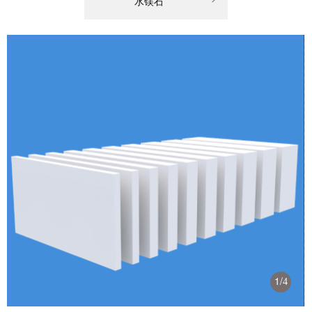
水镁石
1
/
4